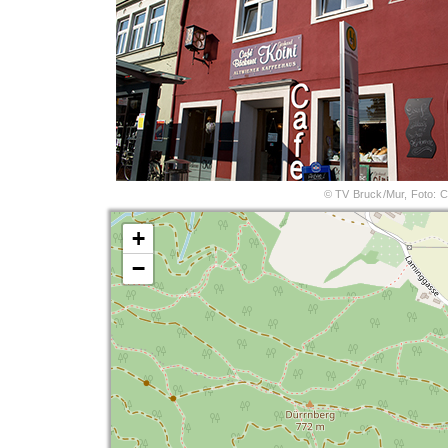
© TV Bruck/Mur, Foto: C
+
−