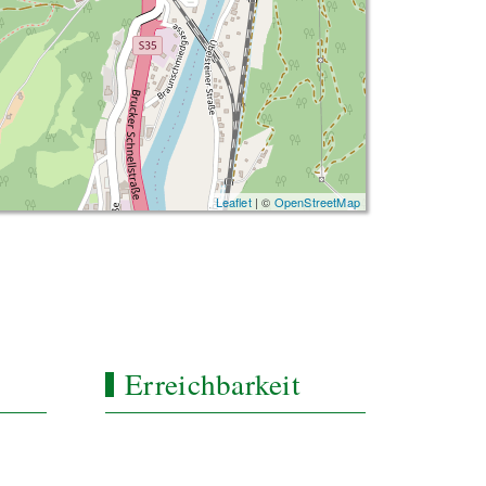
Leaflet
| ©
OpenStreetMap
Erreichbarkeit
Montag – Freitag 8.00 -