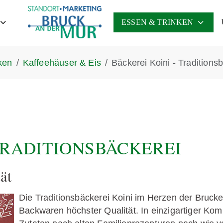
ESSEN & TRINKEN
ken
Kaffeehäuser & Eis
Bäckerei Koini - Tradition
 TRADITIONSBÄCKEREI
ät
Die Traditionsbäckerei Koini im Herzen der Brucker
Backwaren höchster Qualität. In einzigartiger Kom