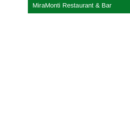
MiraMonti Restaurant & Bar
Da Maurizio
Kontaktadresse
Standort und Marketing Bruck an der
Mur GesmbH
Stadtpark 1
8600 Bruck an der Mur
T. +43 3862 30602