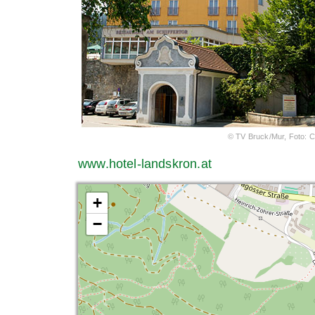
© TV Bruck/Mur, Foto: C
www.hotel-landskron.at
+
−