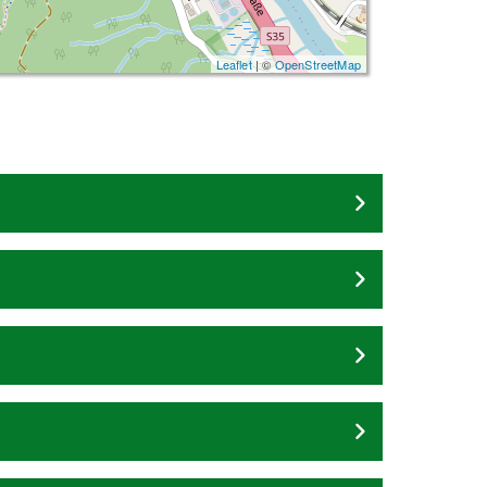
Leaflet
| ©
OpenStreetMap