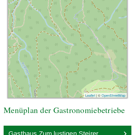
Leaflet
| ©
OpenStreetMap
Menüplan der Gastronomiebetriebe
Gasthaus Zum lustigen Steirer